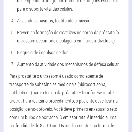
desempenham um grande número de funções essenciais
para o suporte vital das células.
Aliviando espasmos, facilitando a micção.
Prevenir a formação de cicatrizes no corpo da próstata (o
ultrassom decompõe o colágeno em fibras individuais).
Bloqueio de impulsos de dor.
Aumento da atividade dos mecanismos de defesa celular.
Para prostatite
o ultrassom é usado como agente de
transporte de substâncias medicinais
(hidrocortisona,
antibióticos)
para o tecido da próstata
– fonoforese retal e
uretral. Para realizar o procedimento, o paciente deve ficar na
posição joelho-cotovelo. Você deve primeiro enxaguar o reto
com um bulbo de borracha. O emissor retal é inserido a uma
profundidade de 8 a 10 cm. Os medicamentos na forma de