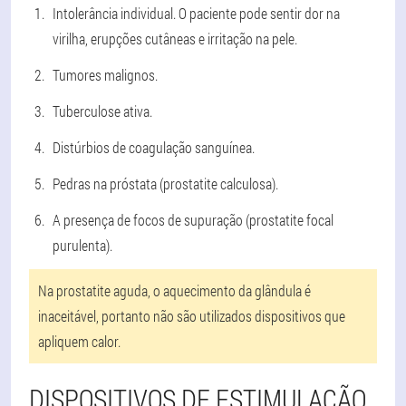
Intolerância individual. O paciente pode sentir dor na
virilha, erupções cutâneas e irritação na pele.
Tumores malignos.
Tuberculose ativa.
Distúrbios de coagulação sanguínea.
Pedras na próstata (prostatite calculosa).
A presença de focos de supuração (prostatite focal
purulenta).
Na prostatite aguda, o aquecimento da glândula é
inaceitável, portanto não são utilizados dispositivos que
apliquem calor.
DISPOSITIVOS DE ESTIMULAÇÃO