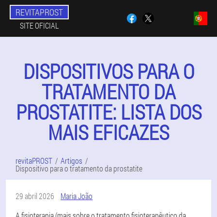
REVITAPROST
SITE OFICIAL
DISPOSITIVOS PARA O
TRATAMENTO DA
PROSTATITE: LISTA DOS
MAIS EFICAZES
revitaPROST
Artigos
Dispositivo para o tratamento da prostatite
29 abril 2026
Maria João
A fisioterapia (mais sobre o tratamento fisioterapêutico da